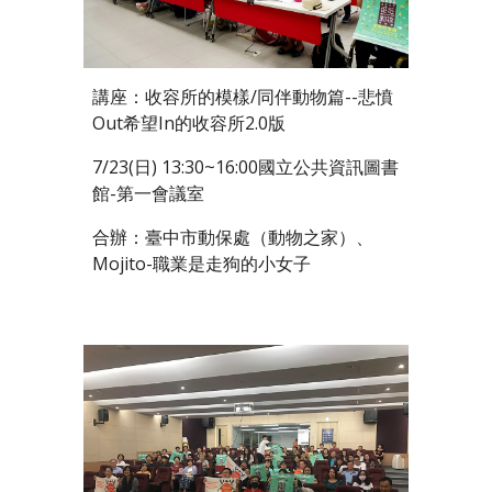
講座：收容所的模樣/同伴動物篇--悲憤
Out希望In的收容所2.0版
7/23(日) 13:30~16:00國立公共資訊圖書
館-第一會議室
合辦：臺中市動保處（動物之家）、
Mojito-職業是走狗的小女子