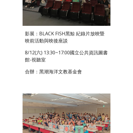
影展：BLACK FISH黑鯨 紀錄片放映暨
映前活動與映後座談
8/12(六) 13:30~17:00國立公共資訊圖書
館-視聽室
合辦：黑潮海洋文教基金會