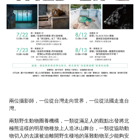
兩位攝影師，一位從台灣走向世界，一位從法國走進台
灣。
兩類野生動物圈養機構，一類從滿足人的觀點出發將北
極熊這樣的明星物種放上人造冰山舞台，一類從協助動
物切入的去讓被迫離開野生棲地的落難動物至少能夠安