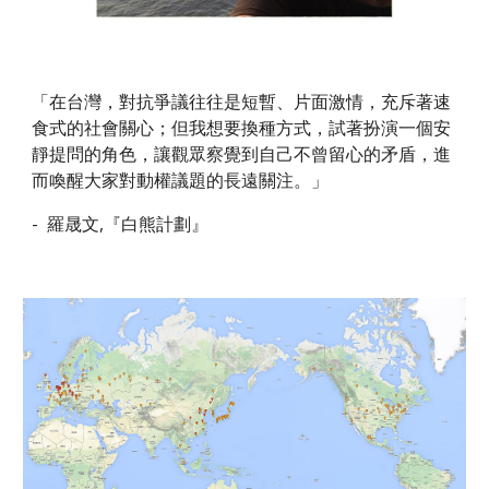
「在台灣，對抗爭議往往是短暫、片面激情，充斥著速
食式的社會關心；但我想要換種方式，試著扮演一個安
靜提問的角色，讓觀眾察覺到自己不曾留心的矛盾，進
而喚醒大家對動權議題的長遠關注。」
- 羅晟文,『白熊計劃』