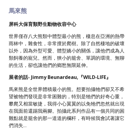
馬來熊
屏科大保育類野生動物收容中心
世界僅存八大熊類中體型最小的熊，棲息在亞洲的熱帶
雨林中，雜食性，非常擅於爬樹。除了自然棲地的破壞
以外，因為外型可愛、體型嬌小的關係，讓他們成為人
類飼養的寵兒。然而，狹小的籠舍、單調的環境、無聊
的生活，卻也讓他們的鄉愁無限延伸。
展者的話- Jimmy Beunardeau,『WILD-LIFE』
馬來熊是全世界體積最小的熊。想要拍攝牠們卻又不希
望被牠們發現是非常困難的，特別是牠們的好奇心重，
攀爬又相當敏捷，我得小心翼翼的以免牠們忽然就出現
在我面前還踢我兩腳。拍攝此系列作品有一個共同的困
難點就是籠舍的那一道道的欄杆，有時候我會試著讓它
們消失…