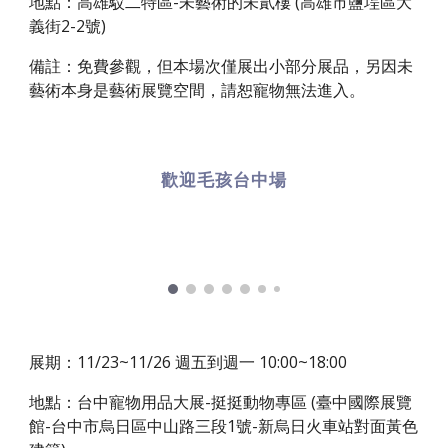
地點：高雄駁二特區-未藝術的未貳樓 (高雄市鹽埕區大
義街2-2號)
備註：免費參觀，但本場次僅展出小部分展品，另因未
藝術本身是藝術展覽空間，請恕寵物無法進入。
歡迎毛孩台中場
展期：11/23~11/26 週五到週一 10:00~18:00
地點：台中寵物用品大展-挺挺動物專區 (臺中國際展覽
館-台中市烏日區中山路三段1號-新烏日火車站對面黃色