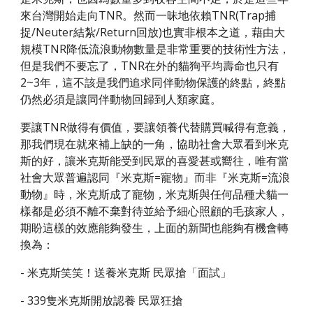
來台灣開始走向TNR。然而一昧地依賴TNR(Trap捕
捉/Neuter結紮/Return回放)也實非根本之道，藉由大
規模TNR降低流浪動物數量是非常重要的技術性方法，
但是我們不要忘了，TNR在外的貓狗平均壽命也只有
2~3年，這不該是我們追求同伴動物保護的終點，終點
仍然必須是讓同伴動物回歸到人類家庭。
要讓TNR做得有價值，要讓領養代替購買喊得有意義，
那我們現在就來補上缺的一角，協助社會大眾看到米克
斯的好，讓米克斯能受到民眾的喜愛甚或嚮往，唯有當
社會大眾普遍認同『米克斯=寵物』而非『米克斯=流浪
動物』時，米克斯成了寵物，米克斯與任何品種犬貓一
樣都是必須不離不棄對待並給予細心照顧的毛孩家人，
期盼這樣的效應能夠發生，上面的新聞也能夠有機會轉
換為：
- 米克斯笑笑！送養米克斯 民眾搶「面試」
- 339隻米克斯開放認養 民眾狂搶