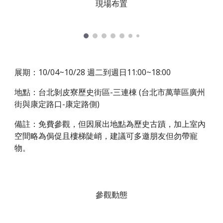
現場布置
展期：10/04~10/28 週二到週日11:00~18:00
地點：台北剝皮寮歷史街區-三連棟 (台北市萬華區廣州
街與康定路口-康定路側)
備註：免費參觀，但因展出地點為歷史古蹟，加上室內
空間略為侷促且樓梯陡峭，建議可多邀朋友但勿帶寵
物。
參觀動態