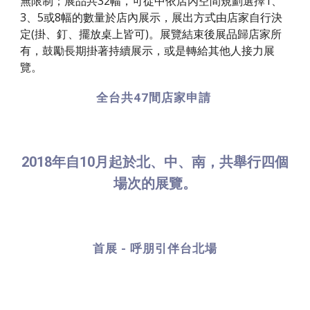
無限制；展品共32幅，可從中依店內空間規劃選擇1、
3、5或8幅的數量於店內展示，展出方式由店家自行決
定(掛、釘、擺放桌上皆可)。展覽結束後展品歸店家所
有，鼓勵長期掛著持續展示，或是轉給其他人接力展
覽。
全台共47間店家申請
2018年自10月起於北、中、南，共舉行四個
場次的展覽。
首展 - 呼朋引伴台北場