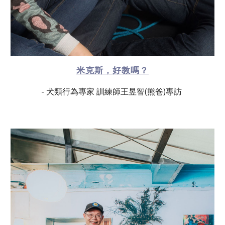
米克斯，好教嗎？
- 犬類行為專家 訓練師王昱智(熊爸)專訪