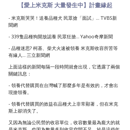
【愛上米克斯 大量發生中】計畫緣起
- 米克斯哭哭！送養品種犬 民眾搶「面試」… TVBS新
聞網
- 339隻品種狗開放認養 民眾狂搶… Yahoo奇摩新聞
- 品種迷思? 柯基、柴犬火速被領養 米克斯收容所苦等
有緣人… 三立新聞網
上面這樣的新聞每隔一段時間就會出現，它透露了兩個
關鍵訊息：
- 領養代替購買在台灣喊了那麼多年是有效的，才會出
現搶領養。
- 領養代替購買的效益在品種犬上非常顯著，但在米克
斯上卻消失了。
又因為無論公民營的收容單位，收容數量最為龐大的就
是米克斯，也因為數量多到收容空間不足，於是這些年