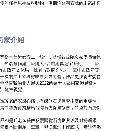
千隻的僅存原生貓科動物，更期許台灣石虎的未來能再
術家介紹
苗栗從事美術教育二十餘年，曾獲行政院客家委員會第
作。知名創作如「原鄉人
~
台灣經典廟宇系列」、「原
竹市政府文化局、桃園市政府文化局、臺中市政府等
每一次的展出皆獲得民眾大力迴響，作品更獲得客委會
屆全國百號油畫大展與
2022
苗栗十大藝術家聯展暨大
栗
龍主視覺。
丘璦珍老師深感心痛，有感於石虎保育推廣的重要性，
義賣並將所得捐贈給台灣石虎保育協會，希望對石虎保
作品都是丘老師藉由反覆閱覽石虎影片以及難得親眼
細節後不斷揣摩、重畫，即使畫到手部腫脹，老師依然