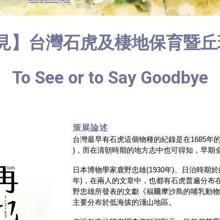
不見】台灣石虎及棲地保育暨
To See or to Say Goodbye
策展論述
台灣最早有石虎這個物種的紀錄是在
1685
年
)
，而在清朝時期的地方志中也可得知，早期
日本博物學家鹿野忠雄
(1930
年
)
、日治時期於
年
)
，在兩人的文章中，也都有石虎普遍分布
野忠雄所發表的文獻《福爾摩沙島的哺乳動
主要分布於低海拔的淺山地區。