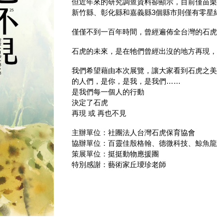
但近年來的研究調查資料卻顯示，目前僅苗
新竹縣、彰化縣和嘉義縣
3
個縣市則僅有零星
僅僅不到一百年時間，曾經遍佈全台灣的石
石虎的未來，是在牠們曾經出沒的地方再現
我們希望藉由本次展覽，讓大家看到石虎之
的人們，是你，是我，是我們
……
是我們每一個人的行動
決定了石虎
再現
或
再也不見
主辦單位：社團法人台灣石虎保育協會
協辦單位
：
百靈佳殷格翰、德微科技、鯨魚
策展單位
：
挺挺動物應援團
特別感謝
：
藝術家丘璦珍老師