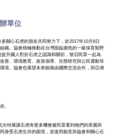
辦單位
許多關心石虎的朋友共同努力下，於
2017
年
10
月
8
日
間組織。協會積極推動在台灣面臨瀕危的一級保育類野
能提升國人對於石虎之認識和關切，號召民眾一起為
突改善、環境教育、政策倡導、生態研究與公民運動等
活環境。協會也展望未來能藉由國際交流合作，與亞洲
共存。
此次特展讓石虎有更多機會被民眾看到牠們的美麗與
感同身受石虎生存的困境，並進而願意與協會和關心石