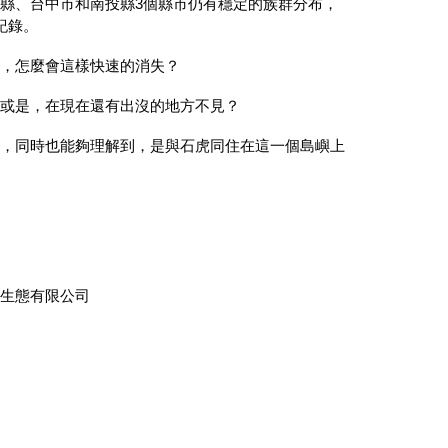
栗縣、台中市和南投縣
3
個縣市仍有穩定的族群分布，
紀錄。
虎，怎麼會這樣快速的消失？
，或是，在現在還有出沒的地方不見？
美，同時也能夠理解到，是與石虎同住在這一個島嶼上
龍生態有限公司