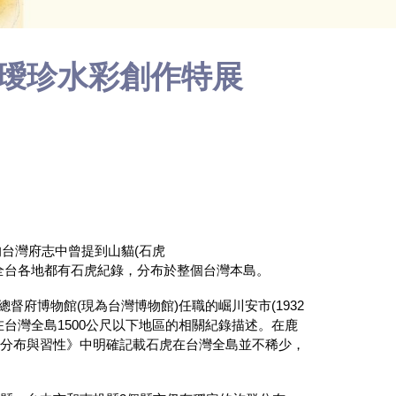
丘璦珍水彩創作特展
的台灣府志中曾提到山貓
(
石虎
全台各地都有石虎紀錄，分布於整個台灣本島。
總督府博物館
(
現為台灣博物館
)
任職的崛川安市
(1932
在台灣全島
1500
公尺以下地區的相關紀錄描述。在鹿
物分布與習性》中明確記載石虎在台灣全島並不稀少，