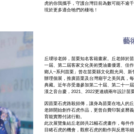
虎的你我攜手，守護台灣目前為數可能不逾
現於更多適合牠們的棲地！
藝
丘璦珍老師，苗栗知名客籍畫家。丘老師於
一屆、第二屆客家文化美術獎油畫優選、佳
鄉人
~
系列苗栗」曾在苗栗縣文化觀光局、新
辦理個展，推廣苗栗及台灣廟宇之美與真，
典藏。近年亦受邀參加第二十屆、第二十一
漢之音台慶，
2021
、
2022
更連續兩年設計苗
因苗栗石虎路殺頻傳，讓身為苗栗在地人的
老師開始創作石虎作品，更曾自費印製桌曆
育能實際付諸行動。
此次展覽集結丘老師共
21
幅石虎畫作，每件
目睹石虎的機會，觀察石虎的動作與反應等