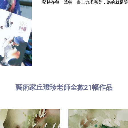
堅持在每一筆每一畫上力求完美，為的就是
藝術家丘璦珍老師
全數21幅作品